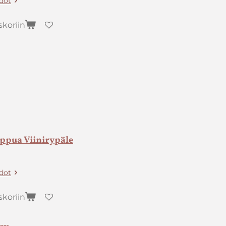
edot
skoriin
ppua Viinirypäle
edot
skoriin