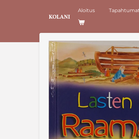
Siirry
Aloitus
Tapahtumat 
pääsisältöön
KOLANI