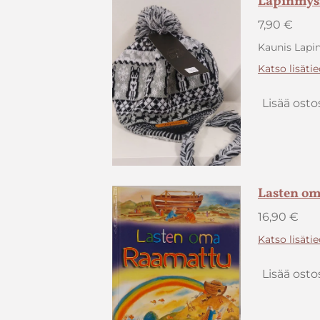
Lapinmys
7,90 €
Kaunis Lap
Katso lisäti
Lisää osto
Lasten o
16,90 €
Katso lisäti
Lisää osto