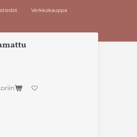
stiedot
Verkkokauppa
amattu
oriin