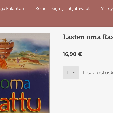
ja kalenteri
Kolanin kirja- ja lahjatavarat
Yhtey
Lasten oma Ra
16,90 €
Lisää ostosk