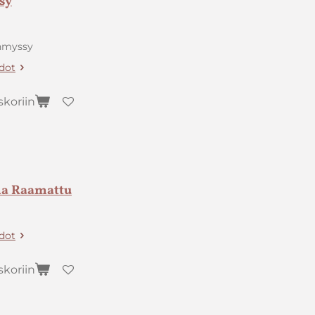
sy
inmyssy
edot
skoriin
ma Raamattu
edot
skoriin